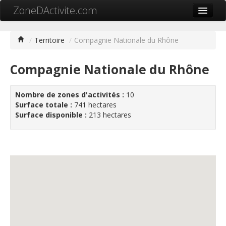
ZoneDActivite.com
Accueil
/
Territoire
/
Compagnie Nationale du Rhône
Actualité
Compagnie Nationale du Rhône
Cartographie ZA
Recherche avancée
Nombre de zones d'activités :
10
Surface totale :
741 hectares
Référencer ma zone
Surface disponible :
213 hectares
Contact
Mon ZA.com
中文