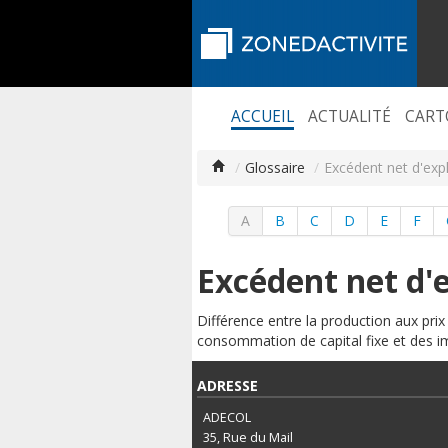
ACCUEIL
ACTUALITÉ
CART
/
Glossaire
/
Excédent net d'expl
A
B
C
D
E
F
Excédent net d'e
Différence entre la production aux pri
consommation de capital fixe et des im
ADRESSE
ADECOL
35, Rue du Mail