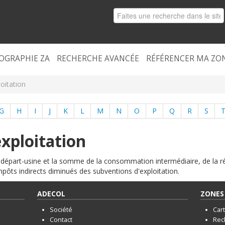
OGRAPHIE ZA
RECHERCHE AVANCÉE
RÉFÉRENCER MA ZO
oitation
G
H
I
J
K
L
M
N
O
P
Q
R
S
xploitation
x départ-usine et la somme de la consommation intermédiaire, de la r
pôts indirects diminués des subventions d'exploitation.
ADECOL
ZONES 
Société
Car
Contact
Rec