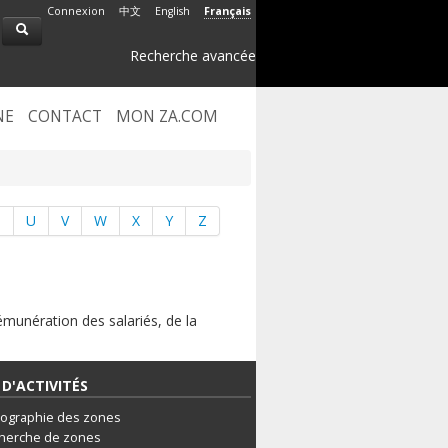
Connexion
中文
English
Français
Recherche avancée
NE
CONTACT
MON ZA.COM
T
U
V
W
X
Y
Z
émunération des salariés, de la
D'ACTIVITÉS
tographie des zones
herche de zones