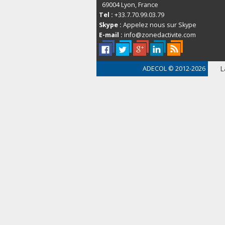
69004
Lyon, France
Tel :
+33.7.70.99.03.79
Skype :
Appelez nous sur Skype
E-mail :
info@zonedactivite.com
L
ADECOL
© 2012-2026