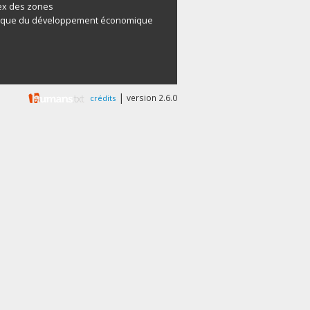
ex des zones
ique du développement économique
|
version 2.6.0
crédits