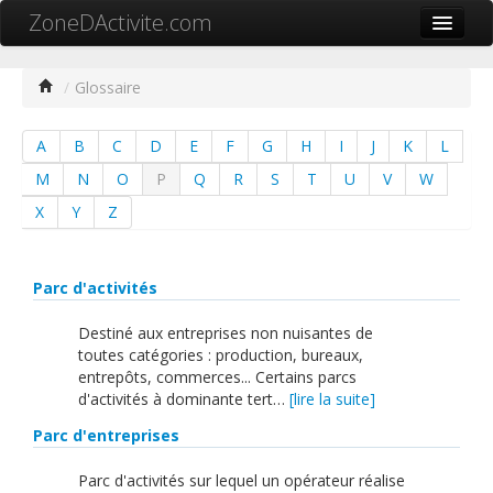
ZoneDActivite.com
Accueil
/
Glossaire
Actualité
A
B
C
D
E
F
G
H
I
J
K
L
Cartographie ZA
M
N
O
P
Q
R
S
T
U
V
W
Recherche avancée
X
Y
Z
Référencer ma zone
Contact
Parc d'activités
Mon ZA.com
Destiné aux entreprises non nuisantes de
toutes catégories : production, bureaux,
entrepôts, commerces... Certains parcs
d'activités à dominante tert…
[lire la suite]
Parc d'entreprises
中文
Parc d'activités sur lequel un opérateur réalise