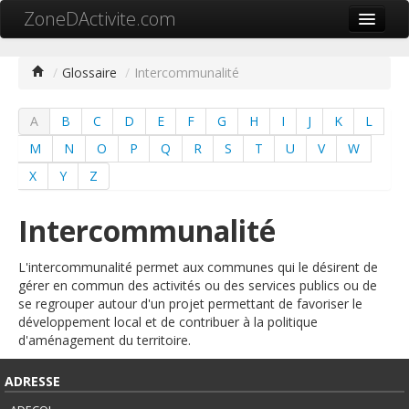
ZoneDActivite.com
Accueil
/
Glossaire
/
Intercommunalité
Actualité
A
B
C
D
E
F
G
H
I
J
K
L
Cartographie ZA
M
N
O
P
Q
R
S
T
U
V
W
Recherche avancée
X
Y
Z
Référencer ma zone
Intercommunalité
Contact
L'intercommunalité permet aux communes qui le désirent de
Mon ZA.com
gérer en commun des activités ou des services publics ou de
se regrouper autour d'un projet permettant de favoriser le
développement local et de contribuer à la politique
d'aménagement du territoire.
中文
ADRESSE