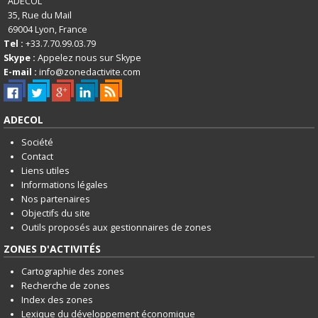
English
ADECOL
35, Rue du Mail
Français
69004
Lyon, France
Tel :
+33.7.70.99.03.79
Connexion
Skype :
Appelez nous sur Skype
E-mail :
info@zonedactivite.com
ADECOL
Société
Contact
Liens utiles
Informations légales
Nos partenaires
Objectifs du site
Outils proposés aux gestionnaires de zones
ZONES D'ACTIVITÉS
Cartographie des zones
Recherche de zones
Index des zones
Lexique du développement économique