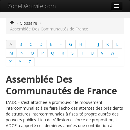
ZoneDActivite.com
Accueil
/
Glossaire
/
Assemblée Des Communautés de France
Actualité
Cartographie ZA
A
B
C
D
E
F
G
H
I
J
K
L
Recherche avancée
M
N
O
P
Q
R
S
T
U
V
W
X
Y
Z
Référencer ma zone
Contact
Assemblée Des
Mon ZA.com
Communautés de France
L'ADCF s'est attachée à promouvoir le mouvement
intercommunal et à se faire l'écho des attentes des présidents
de structures intercommunales à fiscalité propre auprès des
中文
pouvoirs publics. Lieu de réflexion et force de proposition, l'
ADCF a apporté ces dernières années une contribution à