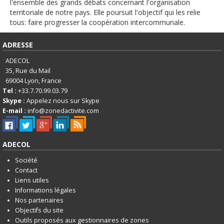
English
l'ensemble des grands débats concernant l'organisation
territoriale de notre pays. Elle poursuit l'objectif qui les relie
Français
tous: faire progresser la coopération intercommunale.
Connexion
ADRESSE
ADECOL
35, Rue du Mail
69004
Lyon, France
Tel :
+33.7.70.99.03.79
Skype :
Appelez nous sur Skype
E-mail :
info@zonedactivite.com
ADECOL
Société
Contact
Liens utiles
Informations légales
Nos partenaires
Objectifs du site
Outils proposés aux gestionnaires de zones