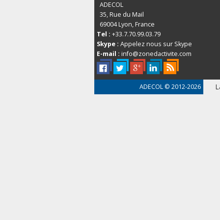
ADECOL
35, Rue du Mail
69004
Lyon, France
Tel :
+33.7.70.99.03.79
Skype :
Appelez nous sur Skype
E-mail :
info@zonedactivite.com
L
ADECOL
© 2012-2026