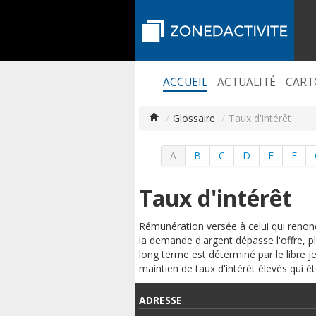
ACCUEIL
ACTUALITÉ
CART
/
Glossaire
/
Taux d'intérêt
A
B
C
D
E
F
Taux d'intérêt
Rémunération versée à celui qui reno
la demande d'argent dépasse l'offre, plu
long terme est déterminé par le libre j
maintien de taux d'intérêt élevés qui ét
ADRESSE