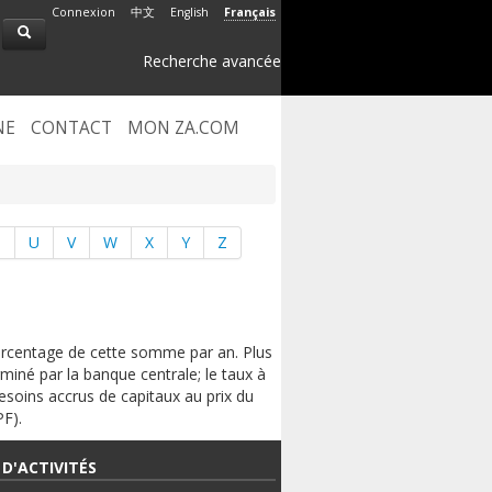
Connexion
中文
English
Français
Recherche avancée
NE
CONTACT
MON ZA.COM
T
U
V
W
X
Y
Z
rcentage de cette somme par an. Plus
rminé par la banque centrale; le taux à
besoins accrus de capitaux au prix du
PF).
D'ACTIVITÉS