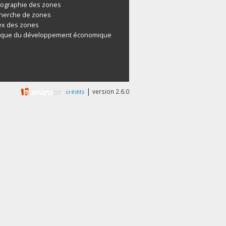
tographie des zones
herche de zones
ex des zones
ique du développement économique
|
version 2.6.0
crédits