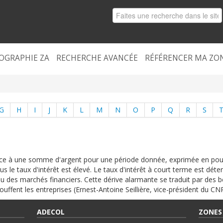
OGRAPHIE ZA
RECHERCHE AVANCÉE
RÉFÉRENCER MA ZO
G
H
I
J
K
L
M
N
O
P
Q
R
S
nce à une somme d'argent pour une période donnée, exprimée en pou
s le taux d'intérêt est élevé. Le taux d'intérêt à court terme est déte
eu des marchés financiers. Cette dérive alarmante se traduit par des 
ouffent les entreprises (Ernest-Antoine Seillière, vice-président du CN
ADECOL
ZONES 