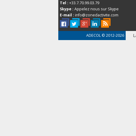
Tel :
+33.7.70.99.03.79
Skype :
Appelez nous sur Skype
E-mail :
info@zonedactivite.com
L
ADECOL
© 2012-2026