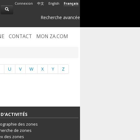
Connexion
中文
English
Français
Recherche avancée
NE
CONTACT
MON ZA.COM
T
U
V
W
X
Y
Z
D'ACTIVITÉS
tographie des zones
herche de zones
ex des zones