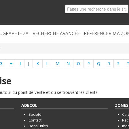
OGRAPHIE ZA
RECHERCHE AVANCÉE
RÉFÉRENCER MA ZO
e
G
H
I
J
K
L
M
N
O
P
Q
R
S
ise
utour du point de vente et où se trouvent les clients
ADECOL
ZONES 
Société
Car
Contact
Rec
Liens utiles
Ind