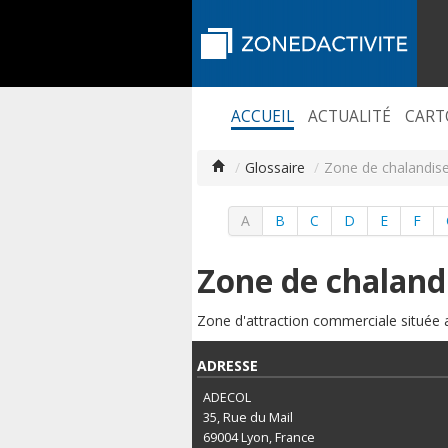
ACCUEIL
ACTUALITÉ
CART
/
Glossaire
/
Zone de chalandis
A
B
C
D
E
F
Zone de chaland
Zone d'attraction commerciale située a
ADRESSE
ADECOL
35, Rue du Mail
69004
Lyon, France