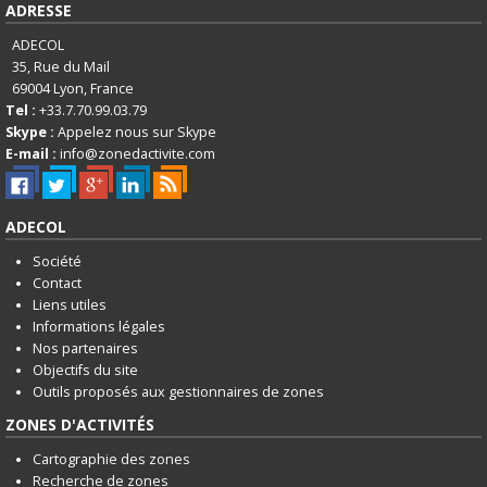
English
ADRESSE
Français
ADECOL
35, Rue du Mail
Connexion
69004
Lyon, France
Tel :
+33.7.70.99.03.79
Skype :
Appelez nous sur Skype
E-mail :
info@zonedactivite.com
ADECOL
Société
Contact
Liens utiles
Informations légales
Nos partenaires
Objectifs du site
Outils proposés aux gestionnaires de zones
ZONES D'ACTIVITÉS
Cartographie des zones
Recherche de zones