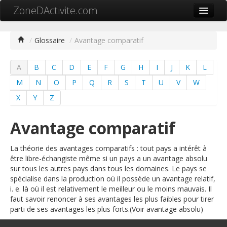
ZoneDActivite.com
Accueil
/
Glossaire
/
Avantage comparatif
Actualité
A
B
C
D
E
F
G
H
I
J
K
L
Cartographie ZA
M
N
O
P
Q
R
S
T
U
V
W
Recherche avancée
X
Y
Z
Référencer ma zone
Avantage comparatif
Contact
La théorie des avantages comparatifs : tout pays a intérêt à
Mon ZA.com
être libre-échangiste même si un pays a un avantage absolu
sur tous les autres pays dans tous les domaines. Le pays se
spécialise dans la production où il possède un avantage relatif,
i. e. là où il est relativement le meilleur ou le moins mauvais. Il
faut savoir renoncer à ses avantages les plus faibles pour tirer
中文
parti de ses avantages les plus forts.(Voir avantage absolu)