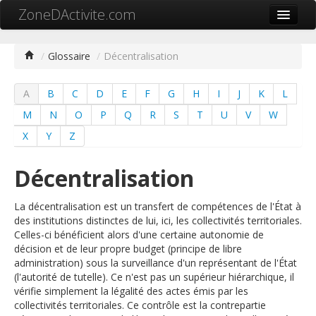
ZoneDActivite.com
Accueil
/
Glossaire
/
Décentralisation
Actualité
A
B
C
D
E
F
G
H
I
J
K
L
Cartographie ZA
M
N
O
P
Q
R
S
T
U
V
W
Recherche avancée
X
Y
Z
Référencer ma zone
Décentralisation
Contact
La décentralisation est un transfert de compétences de l'État à
Mon ZA.com
des institutions distinctes de lui, ici, les collectivités territoriales.
Celles-ci bénéficient alors d'une certaine autonomie de
décision et de leur propre budget (principe de libre
administration) sous la surveillance d'un représentant de l'État
(l'autorité de tutelle). Ce n'est pas un supérieur hiérarchique, il
中文
vérifie simplement la légalité des actes émis par les
collectivités territoriales. Ce contrôle est la contrepartie