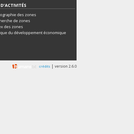
D'ACTIVITÉS
tographie des zones
herche de zones
ex des zones
ique du développement économique
|
version 2.6.0
crédits