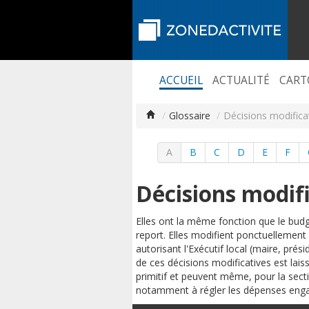
ACCUEIL
ACTUALITÉ
CART
/
Glossaire
/
Décisions modifica
A
B
C
D
E
F
Décisions modif
Elles ont la même fonction que le bud
report. Elles modifient ponctuellement 
autorisant l'Exécutif local (maire, pr
de ces décisions modificatives est lais
primitif et peuvent même, pour la secti
notamment à régler les dépenses enga