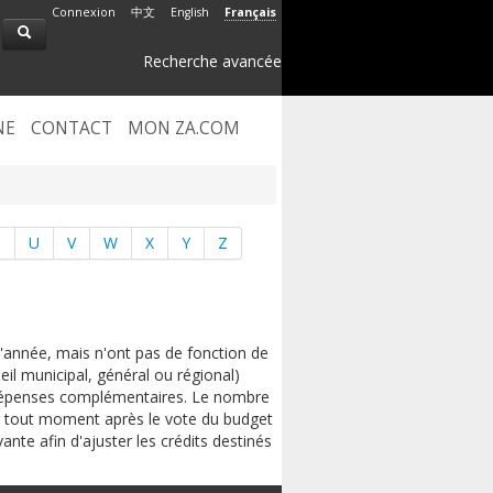
Connexion
中文
English
Français
Recherche avancée
NE
CONTACT
MON ZA.COM
T
U
V
W
X
Y
Z
'année, mais n'ont pas de fonction de
eil municipal, général ou régional)
es dépenses complémentaires. Le nombre
s à tout moment après le vote du budget
nte afin d'ajuster les crédits destinés