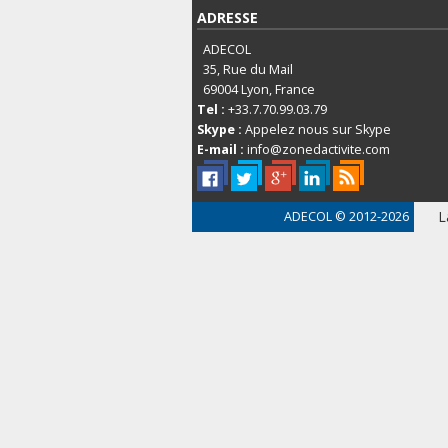
ADRESSE
ADECOL
35, Rue du Mail
69004
Lyon, France
Tel :
+33.7.70.99.03.79
Skype :
Appelez nous sur Skype
E-mail :
info@zonedactivite.com
L
ADECOL
© 2012-2026