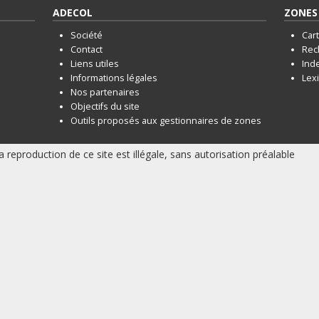
ADECOL
ZONES 
Société
Car
Contact
Rec
Liens utiles
Ind
Informations légales
Lex
Nos partenaires
Objectifs du site
Outils proposés aux gestionnaires de zones
a reproduction de ce site est illégale, sans autorisation préalable