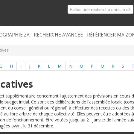
OGRAPHIE ZA
RECHERCHE AVANCÉE
RÉFÉRENCER MA ZO
tives
G
H
I
J
K
L
M
N
O
P
Q
R
S
icatives
get supplémentaire concernant l'ajustement des prévisions en cours d
le budget initial. Ce sont des délibérations de l'assemblée locale (cons
ésident du conseil général ou régional) à effectuer des recettes ou d
sé au libre arbitre de chaque collectivité. Elles peuvent être adoptée
on de fonctionnement, être votées jusqu'au 21 janvier de l'année suiva
gées avant le 31 décembre.