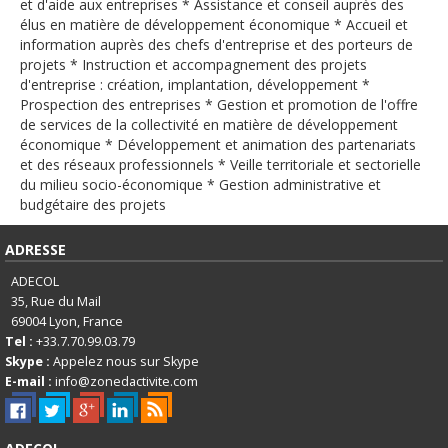
English
et d'aide aux entreprises * Assistance et conseil auprès des
élus en matière de développement économique * Accueil et
Français
information auprès des chefs d'entreprise et des porteurs de
projets * Instruction et accompagnement des projets
Connexion
d'entreprise : création, implantation, développement *
Prospection des entreprises * Gestion et promotion de l'offre
de services de la collectivité en matière de développement
économique * Développement et animation des partenariats
et des réseaux professionnels * Veille territoriale et sectorielle
du milieu socio-économique * Gestion administrative et
budgétaire des projets
ADRESSE
ADECOL
35, Rue du Mail
69004
Lyon, France
Tel :
+33.7.70.99.03.79
Skype :
Appelez nous sur Skype
E-mail :
info@zonedactivite.com