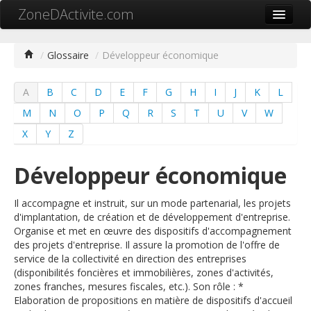
ZoneDActivite.com
Accueil
/
Glossaire
/
Développeur économique
Actualité
A
B
C
D
E
F
G
H
I
J
K
L
Cartographie ZA
M
N
O
P
Q
R
S
T
U
V
W
Recherche avancée
X
Y
Z
Référencer ma zone
Développeur économique
Contact
Il accompagne et instruit, sur un mode partenarial, les projets
Mon ZA.com
d'implantation, de création et de développement d'entreprise.
Organise et met en œuvre des dispositifs d'accompagnement
des projets d'entreprise. Il assure la promotion de l'offre de
service de la collectivité en direction des entreprises
(disponibilités foncières et immobilières, zones d'activités,
中文
zones franches, mesures fiscales, etc.). Son rôle : *
Elaboration de propositions en matière de dispositifs d'accueil