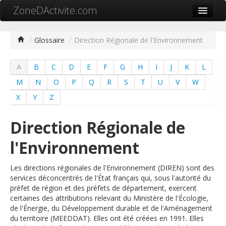
ZoneDActivite.com
Accueil
/
Glossaire
/
Direction Régionale de l'Environnement
Actualité
A
B
C
D
E
F
G
H
I
J
K
L
Cartographie ZA
M
N
O
P
Q
R
S
T
U
V
W
Recherche avancée
X
Y
Z
Référencer ma zone
Direction Régionale de
Contact
l'Environnement
Mon ZA.com
Les directions régionales de l'Environnement (DIREN) sont des
services déconcentrés de l'État français qui, sous l'autorité du
préfet de région et des préfets de département, exercent
certaines des attributions relevant du Ministère de l'Écologie,
中文
de l'Énergie, du Développement durable et de l'Aménagement
du territoire (MEEDDAT). Elles ont été créées en 1991. Elles