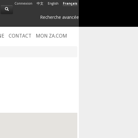
Connexion
中文
English
Français
Recherche avancée
NE
CONTACT
MON ZA.COM