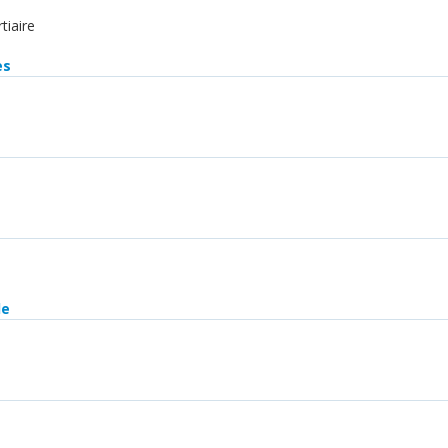
tiaire
es
le