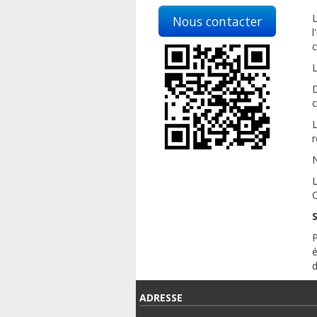
L
Nous contacter
l
c
L
D
c
L
r
N
L
C
S
P
é
d
ADRESSE