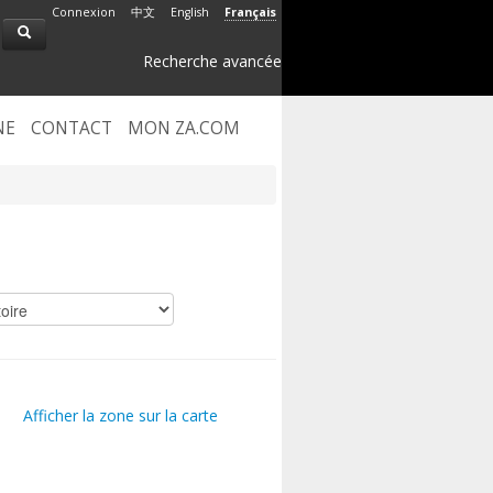
Connexion
中文
English
Français
Recherche avancée
NE
CONTACT
MON ZA.COM
Afficher la zone sur la carte