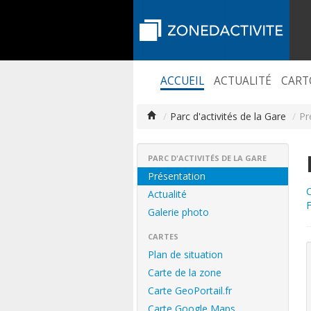
ACCUEIL
ACTUALITÉ
CART
/
Parc d'activités de la Gare
/
Pr
PARC D'ACTIVITÉS DE LA GARE
Présentation
C
Actualité
F
Galerie photo
CARTES
Plan de situation
Carte de la zone
Carte GeoPortail.fr
Carte Google Maps