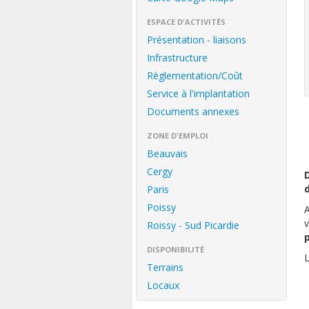
ESPACE D'ACTIVITÉS
Présentation - liaisons
Infrastructure
Règlementation/Coût
Service à l'implantation
Documents annexes
ZONE D'EMPLOI
Beauvais
Cergy
Paris
Poissy
A
v
Roissy - Sud Picardie
p
DISPONIBILITÉ
L
Terrains
Locaux