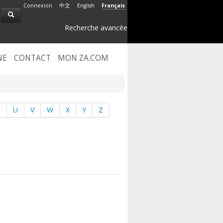
Connexion
中文
English
Français
Recherche avancée
NE
CONTACT
MON ZA.COM
T
U
V
W
X
Y
Z