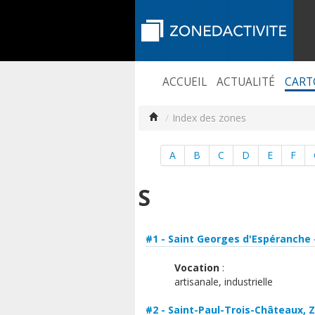
ACCUEIL
ACTUALITÉ
CART
/
Index des zones
A
B
C
D
E
F
S
#1 - Saint Georges d'Espéranche 
Vocation
:
artisanale, industrielle
#2 - Saint-Paul-Trois-Châteaux, Z