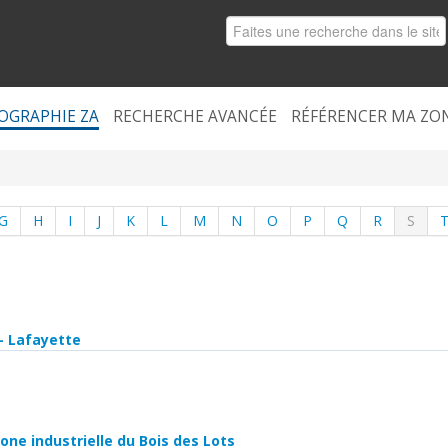
OGRAPHIE ZA
RECHERCHE AVANCÉE
RÉFÉRENCER MA ZO
G
H
I
J
K
L
M
N
O
P
Q
R
S
- Lafayette
one industrielle du Bois des Lots