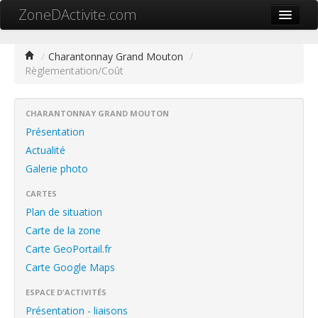
ZoneDActivite.com
Accueil
/
Charantonnay Grand Mouton
/
Règlementation/Coût
Actualité
Cartographie ZA
CHARANTONNAY GRAND MOUTON
Recherche avancée
Présentation
Actualité
Référencer ma zone
Galerie photo
Contact
CARTES
Plan de situation
Mon ZA.com
Carte de la zone
Carte GeoPortail.fr
Carte Google Maps
中文
ESPACE D'ACTIVITÉS
Présentation - liaisons