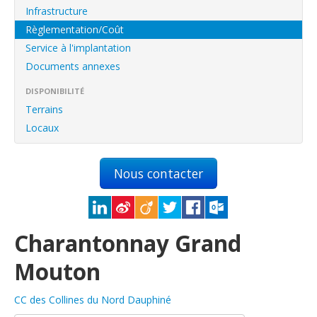
English
Infrastructure
Français
Règlementation/Coût
Service à l'implantation
Connexion
Documents annexes
DISPONIBILITÉ
Terrains
Locaux
Nous contacter
Charantonnay Grand
Mouton
CC des Collines du Nord Dauphiné