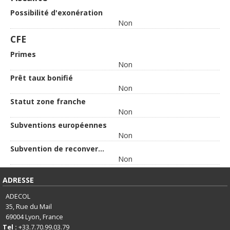
Possibilité d'exonération
Non
CFE
Primes
Non
Prêt taux bonifié
Non
Statut zone franche
Non
Subventions européennes
Non
Subvention de reconversion
Non
ADRESSE
ADECOL
35, Rue du Mail
69004
Lyon, France
Tel :
+33.7.70.99.03.79