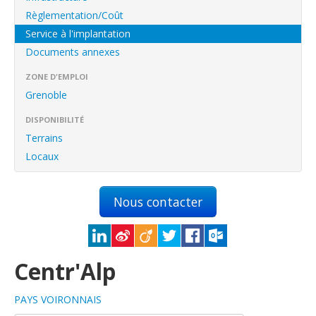
English
Règlementation/Coût
Français
Service à l'implantation
Documents annexes
Connexion
ZONE D'EMPLOI
Grenoble
DISPONIBILITÉ
Terrains
Locaux
Nous contacter
Centr'Alp
PAYS VOIRONNAIS