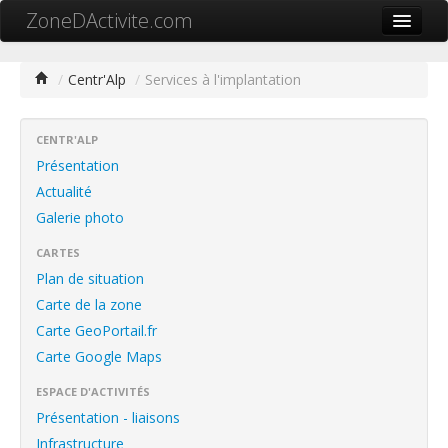
ZoneDActivite.com
Accueil
/
Centr'Alp
/
Services à l'implantation
Actualité
Cartographie ZA
CENTR'ALP
Présentation
Recherche avancée
Actualité
Galerie photo
Référencer ma zone
CARTES
Contact
Plan de situation
Mon ZA.com
Carte de la zone
Carte GeoPortail.fr
Carte Google Maps
ESPACE D'ACTIVITÉS
中文
Présentation - liaisons
Infrastructure