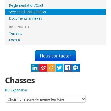
English
Règlementation/Coût
Français
Service à l'implantation
Documents annexes
Connexion
DISPONIBILITÉ
Terrains
Locaux
Nous contacter
Chasses
RB Expansion