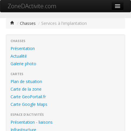
ZoneDActivite.com
Accueil
/
Chasses
/
Services à l'implantation
Actualité
Cartographie ZA
CHASSES
Présentation
Recherche avancée
Actualité
Galerie photo
Référencer ma zone
CARTES
Contact
Plan de situation
Mon ZA.com
Carte de la zone
Carte GeoPortail.fr
Carte Google Maps
ESPACE D'ACTIVITÉS
中文
Présentation - liaisons
Infrastructure