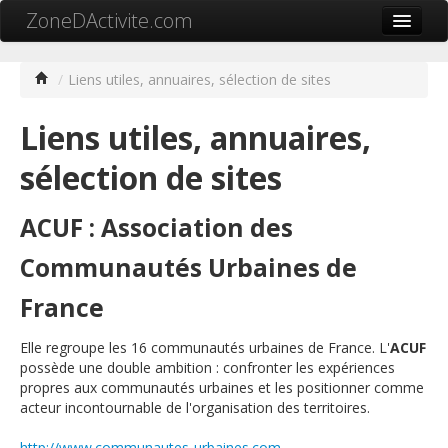
ZoneDActivite.com
Accueil
/
Liens utiles, annuaires, sélection de sites
Actualité
Liens utiles, annuaires,
Cartographie ZA
sélection de sites
Recherche avancée
Référencer ma zone
ACUF : Association des
Contact
Communautés Urbaines de
Mon ZA.com
France
Elle regroupe les 16 communautés urbaines de France. L'
ACUF
possède une double ambition : confronter les expériences
propres aux communautés urbaines et les positionner comme
acteur incontournable de l'organisation des territoires.
中文
http://www.communautes-urbaines.com