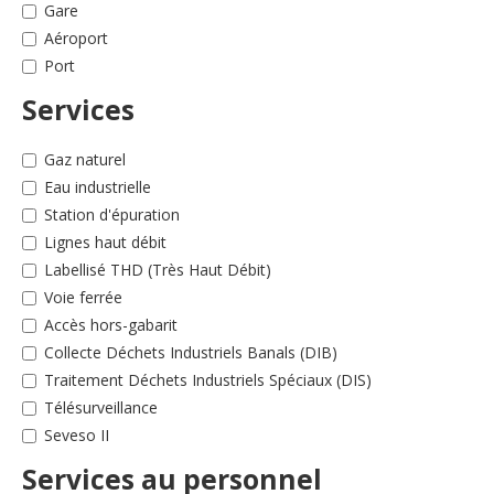
English
Gare
Aéroport
Français
Port
Connexion
Services
Gaz naturel
Eau industrielle
Station d'épuration
Lignes haut débit
Labellisé THD (Très Haut Débit)
Voie ferrée
Accès hors-gabarit
Collecte Déchets Industriels Banals (DIB)
Traitement Déchets Industriels Spéciaux (DIS)
Télésurveillance
Seveso II
Services au personnel