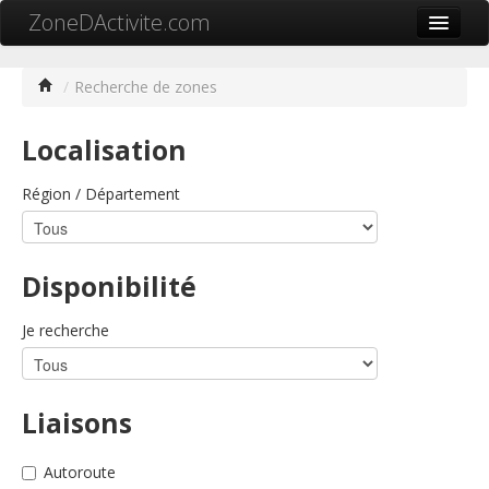
ZoneDActivite.com
Accueil
/
Recherche de zones
Actualité
Localisation
Cartographie ZA
Région / Département
Recherche avancée
Référencer ma zone
Disponibilité
Contact
Mon ZA.com
Je recherche
Liaisons
中文
Autoroute