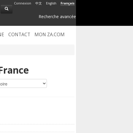
Connexion
中文
English
Français
Recherche avancée
NE
CONTACT
MON ZA.COM
France