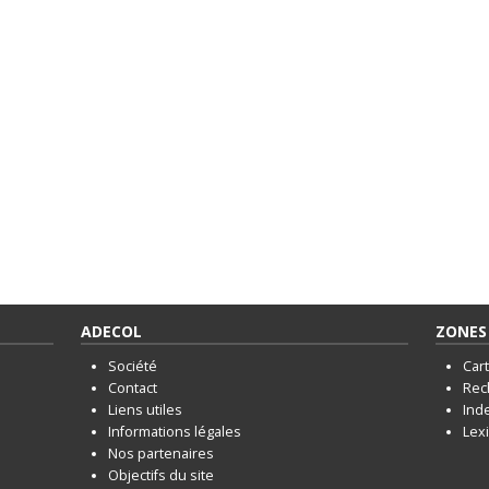
ADECOL
ZONES 
Société
Car
Contact
Rec
Liens utiles
Ind
Informations légales
Lex
Nos partenaires
Objectifs du site