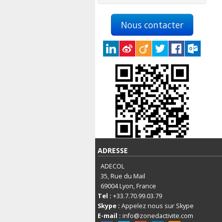
Nous contacter
ADRESSE
ADECOL
35, Rue du Mail
69004
Lyon, France
Tel :
+33.7.70.99.03.79
Skype :
Appelez nous sur Skype
E-mail :
info@zonedactivite.com