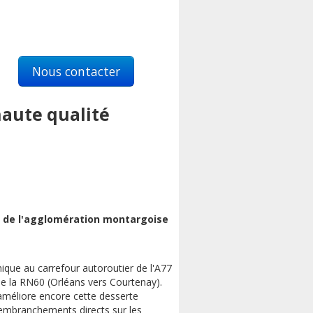
Nous contacter
haute qualité
és de l'agglomération montargoise
hique au carrefour autoroutier de l'A77
 de la RN60 (Orléans vers Courtenay).
améliore encore cette desserte
 embranchements directs sur les