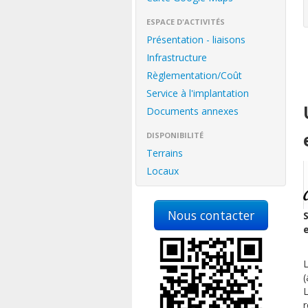
ESPACE D'ACTIVITÉS
Présentation - liaisons
Infrastructure
Règlementation/Coût
Service à l'implantation
Documents annexes
DISPONIBILITÉ
Terrains
Locaux
Nous contacter
S
e
L
(
L
r