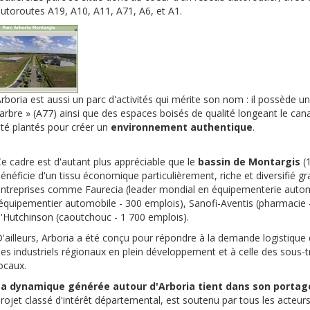
utoroutes A19, A10, A11, A71, A6, et A1.
rboria est aussi un parc d'activités qui mérite son nom : il possède une
'arbre » (A77) ainsi que des espaces boisés de qualité longeant le cana
té plantés pour créer un
environnement authentique
.
e cadre est d'autant plus appréciable que le
bassin de Montargis
(1
énéficie d'un tissu économique particulièrement, riche et diversifié g
ntreprises comme Faurecia (leader mondial en équipementerie autom
équipementier automobile - 300 emplois), Sanofi-Aventis (pharmacie -
'Hutchinson (caoutchouc - 1 700 emplois).
'ailleurs, Arboria a été conçu pour répondre à la demande logistique 
es industriels régionaux en plein développement et à celle des sous-
ocaux.
a dynamique générée autour d'Arboria tient dans son portage 
rojet classé d'intérêt départemental, est soutenu par tous les acteurs