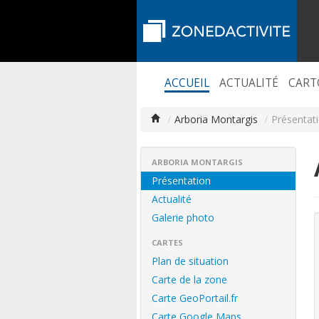
ACCUEIL
ACTUALITÉ
CART
/
Arboria Montargis
/
Présentat
ARBORIA MONTARGIS
Présentation
Actualité
Galerie photo
CARTES
Plan de situation
Carte de la zone
Carte GeoPortail.fr
Carte Google Maps