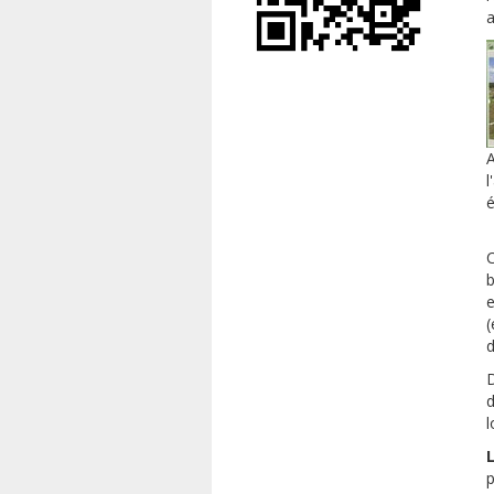
a
A
l
é
C
b
e
(
d
D
d
l
L
p