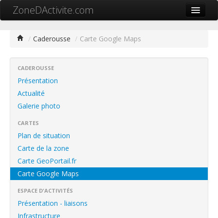
ZoneDActivite.com
Accueil
/
Caderousse
/
Carte Google Maps
Actualité
Cartographie ZA
CADEROUSSE
Présentation
Recherche avancée
Actualité
Galerie photo
Référencer ma zone
CARTES
Contact
Plan de situation
Mon ZA.com
Carte de la zone
Carte GeoPortail.fr
Carte Google Maps
ESPACE D'ACTIVITÉS
中文
Présentation - liaisons
Infrastructure