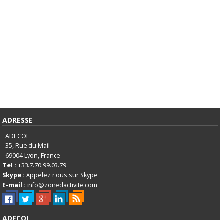
ADRESSE
ADECOL
35, Rue du Mail
69004
Lyon, France
Tel :
+33.7.70.99.03.79
Skype :
Appelez nous sur Skype
E-mail :
info@zonedactivite.com
ADECOL