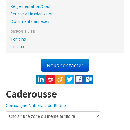
English
Règlementation/Coût
Français
Service à l'implantation
Documents annexes
Connexion
DISPONIBILITÉ
Terrains
Locaux
Nous contacter
Caderousse
Compagnie Nationale du Rhône