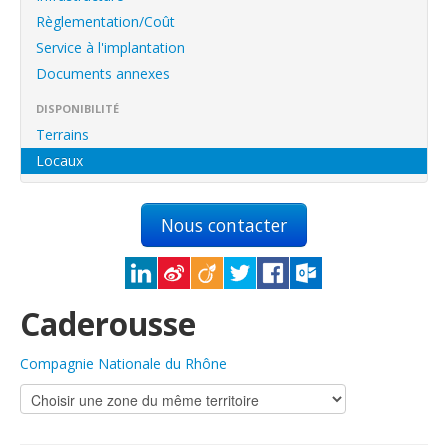
English
Règlementation/Coût
Français
Service à l'implantation
Documents annexes
Connexion
DISPONIBILITÉ
Terrains
Locaux
Nous contacter
Caderousse
Compagnie Nationale du Rhône