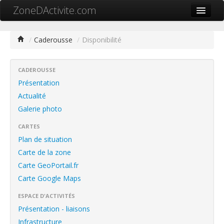
ZoneDActivite.com
Accueil
/
Caderousse
/
Disponibilité
Actualité
Cartographie ZA
CADEROUSSE
Présentation
Recherche avancée
Actualité
Galerie photo
Référencer ma zone
CARTES
Contact
Plan de situation
Mon ZA.com
Carte de la zone
Carte GeoPortail.fr
Carte Google Maps
ESPACE D'ACTIVITÉS
中文
Présentation - liaisons
Infrastructure