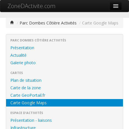
ZoneDActivite.com
Accueil
/
Parc Dombes Côtière Activités
/
Carte Google Maps
Actualité
Cartographie ZA
PARC DOMBES CÔTIÈRE ACTIVITÉS
Présentation
Recherche avancée
Actualité
Galerie photo
Référencer ma zone
CARTES
Contact
Plan de situation
Mon ZA.com
Carte de la zone
Carte GeoPortail.fr
Carte Google Maps
ESPACE D'ACTIVITÉS
中文
Présentation - liaisons
Infrastructure