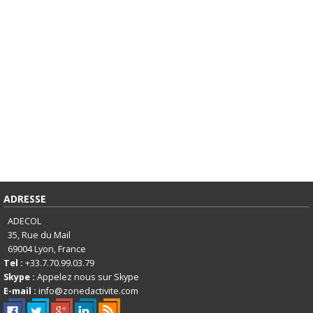
ADRESSE
ADECOL
35, Rue du Mail
69004
Lyon, France
Tel :
+33.7.70.99.03.79
Skype :
Appelez nous sur Skype
E-mail :
info@zonedactivite.com