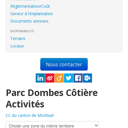
English
Règlementation/Coût
Français
Service à l'implantation
Documents annexes
Connexion
DISPONIBILITÉ
Terrains
Locaux
Nous contacter
Parc Dombes Côtière
Activités
CC du canton de Montluel