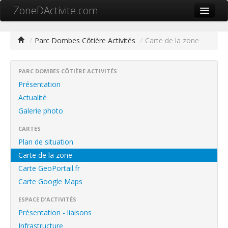
ZoneDActivite.com
Accueil
/
Parc Dombes Côtière Activités
/
Carte de la zone
Actualité
Cartographie ZA
PARC DOMBES CÔTIÈRE ACTIVITÉS
Présentation
Recherche avancée
Actualité
Galerie photo
Référencer ma zone
CARTES
Contact
Plan de situation
Mon ZA.com
Carte de la zone
Carte GeoPortail.fr
Carte Google Maps
ESPACE D'ACTIVITÉS
中文
Présentation - liaisons
Infrastructure