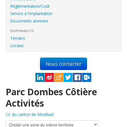
English
Règlementation/Coût
Français
Service à l'implantation
Documents annexes
Connexion
DISPONIBILITÉ
Terrains
Locaux
Nous contacter
Parc Dombes Côtière
Activités
CC du canton de Montluel