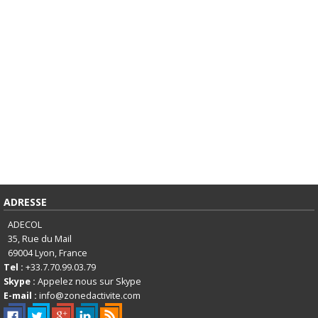
ADRESSE
ADECOL
35, Rue du Mail
69004
Lyon, France
Tel :
+33.7.70.99.03.79
Skype :
Appelez nous sur Skype
E-mail :
info@zonedactivite.com