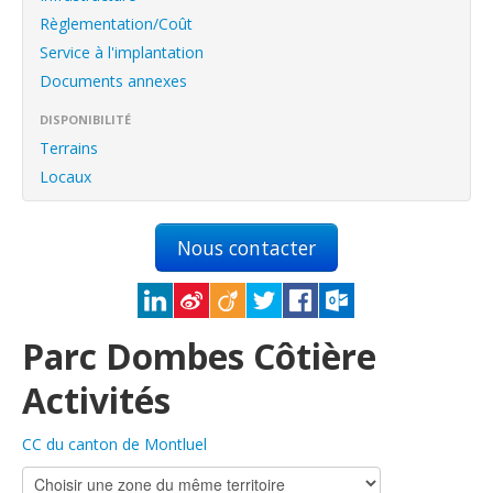
English
Règlementation/Coût
Français
Service à l'implantation
Documents annexes
Connexion
DISPONIBILITÉ
Terrains
Locaux
Nous contacter
Parc Dombes Côtière
Activités
CC du canton de Montluel