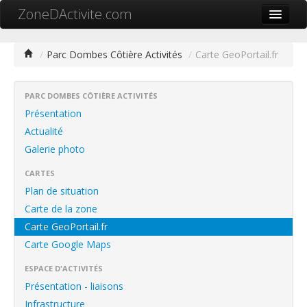
ZoneDActivite.com
Accueil
/
Parc Dombes Côtière Activités
/
Carte GeoPortail.fr
Actualité
Cartographie ZA
PARC DOMBES CÔTIÈRE ACTIVITÉS
Présentation
Recherche avancée
Actualité
Galerie photo
Référencer ma zone
CARTES
Contact
Plan de situation
Mon ZA.com
Carte de la zone
Carte GeoPortail.fr
Carte Google Maps
ESPACE D'ACTIVITÉS
中文
Présentation - liaisons
Infrastructure