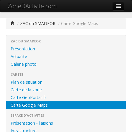
ZoneDActivite.com
Accueil
/
ZAC du SMADEOR
/
Carte Google Maps
Actualité
Cartographie ZA
ZAC DU SMADEOR
Présentation
Recherche avancée
Actualité
Galerie photo
Référencer ma zone
CARTES
Contact
Plan de situation
Mon ZA.com
Carte de la zone
Carte GeoPortail.fr
Carte Google Maps
ESPACE D'ACTIVITÉS
中文
Présentation - liaisons
Infrastructure