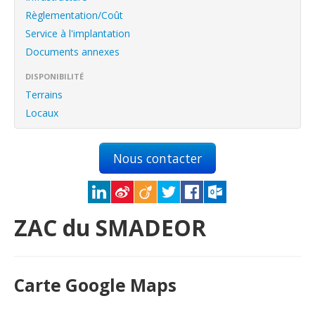
English
Règlementation/Coût
Français
Service à l'implantation
Documents annexes
Connexion
DISPONIBILITÉ
Terrains
Locaux
Nous contacter
ZAC du SMADEOR
Carte Google Maps