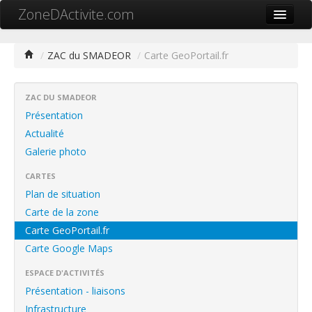
ZoneDActivite.com
Accueil
/
ZAC du SMADEOR
/
Carte GeoPortail.fr
Actualité
Cartographie ZA
ZAC DU SMADEOR
Présentation
Recherche avancée
Actualité
Galerie photo
Référencer ma zone
CARTES
Contact
Plan de situation
Mon ZA.com
Carte de la zone
Carte GeoPortail.fr
Carte Google Maps
ESPACE D'ACTIVITÉS
中文
Présentation - liaisons
Infrastructure