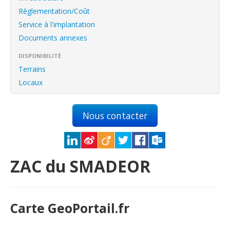
English
Règlementation/Coût
Français
Service à l'implantation
Documents annexes
Connexion
DISPONIBILITÉ
Terrains
Locaux
Nous contacter
ZAC du SMADEOR
Carte GeoPortail.fr