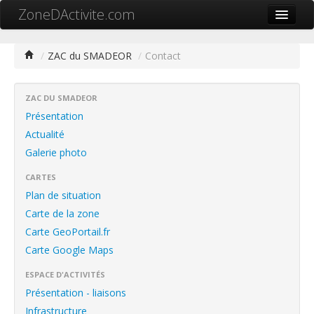
ZoneDActivite.com
Accueil
/
ZAC du SMADEOR
/
Contact
Actualité
Cartographie ZA
ZAC DU SMADEOR
Présentation
Recherche avancée
Actualité
Galerie photo
Référencer ma zone
CARTES
Contact
Plan de situation
Mon ZA.com
Carte de la zone
Carte GeoPortail.fr
Carte Google Maps
ESPACE D'ACTIVITÉS
中文
Présentation - liaisons
Infrastructure