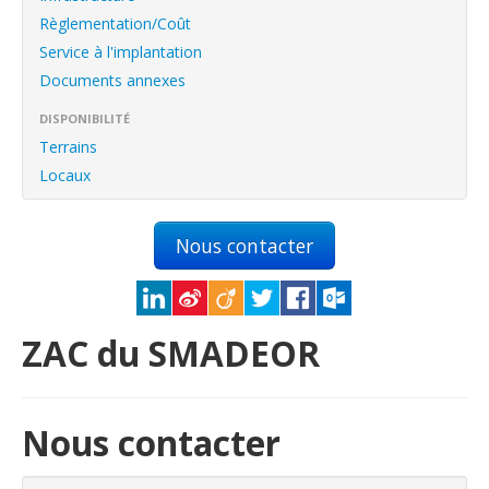
English
Règlementation/Coût
Français
Service à l'implantation
Documents annexes
Connexion
DISPONIBILITÉ
Terrains
Locaux
Nous contacter
ZAC du SMADEOR
Nous contacter