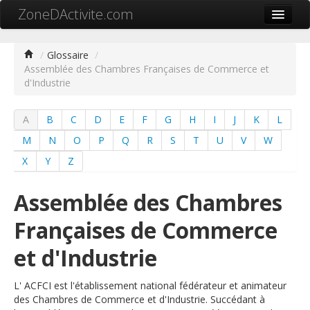
ZoneDActivite.com
Accueil
/
Glossaire
/
Assemblée des Chambres Françaises de Commerce et
Actualité
d'Industrie
Cartographie ZA
A
B
C
D
E
F
G
H
I
J
K
L
Recherche avancée
M
N
O
P
Q
R
S
T
U
V
W
Référencer ma zone
X
Y
Z
Contact
Assemblée des Chambres
Mon ZA.com
Françaises de Commerce
et d'Industrie
中文
L' ACFCI est l'établissement national fédérateur et animateur
des Chambres de Commerce et d'Industrie. Succédant à