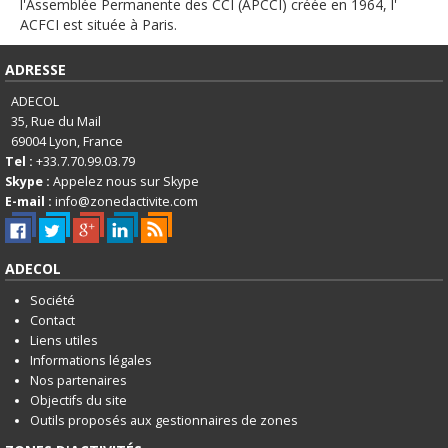
English
l'Assemblée Permanente des CCI (APCCI) créée en 1964, l'
ACFCI est située à Paris.
Français
ADRESSE
Connexion
ADECOL
35, Rue du Mail
69004
Lyon, France
Tel :
+33.7.70.99.03.79
Skype :
Appelez nous sur Skype
E-mail :
info@zonedactivite.com
ADECOL
Société
Contact
Liens utiles
Informations légales
Nos partenaires
Objectifs du site
Outils proposés aux gestionnaires de zones