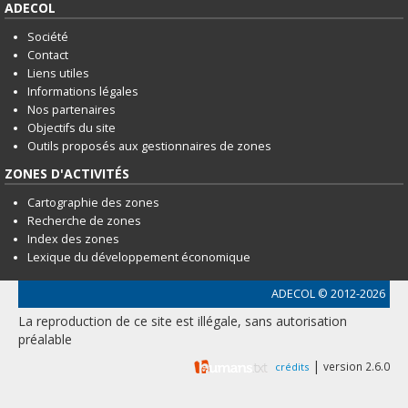
English
ADECOL
Société
Français
Contact
Liens utiles
Connexion
Informations légales
Nos partenaires
Objectifs du site
Outils proposés aux gestionnaires de zones
ZONES D'ACTIVITÉS
Cartographie des zones
Recherche de zones
Index des zones
Lexique du développement économique
ADECOL
© 2012-2026
La reproduction de ce site est illégale, sans autorisation
préalable
|
version 2.6.0
crédits