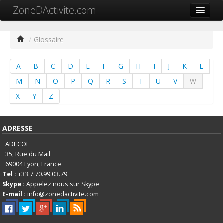
ZoneDActivite.com
Accueil
/
Glossaire
Actualité
A
B
C
D
E
F
G
H
I
J
K
L
Cartographie ZA
M
N
O
P
Q
R
S
T
U
V
W
Recherche avancée
X
Y
Z
Référencer ma zone
ADRESSE
Contact
ADECOL
Mon ZA.com
35, Rue du Mail
69004
Lyon, France
Tel :
+33.7.70.99.03.79
Skype :
Appelez nous sur Skype
E-mail :
info@zonedactivite.com
中文