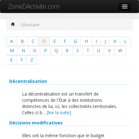
ZoneDActivite.com
Accueil
/
Glossaire
Actualité
A
B
C
D
E
F
G
H
I
J
K
L
Cartographie ZA
M
N
O
P
Q
R
S
T
U
V
W
Recherche avancée
X
Y
Z
Référencer ma zone
Contact
Décentralisation
Mon ZA.com
La décentralisation est un transfert de
compétences de l'État à des institutions
distinctes de lui, ici, les collectivités territoriales.
Celles-ci b…
[lire la suite]
Décisions modificatives
中文
Elles ont la même fonction que le budget