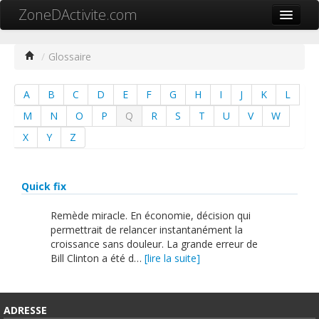
ZoneDActivite.com
Accueil
/
Glossaire
Actualité
A
B
C
D
E
F
G
H
I
J
K
L
Cartographie ZA
M
N
O
P
Q
R
S
T
U
V
W
Recherche avancée
X
Y
Z
Référencer ma zone
Contact
Quick fix
Mon ZA.com
Remède miracle. En économie, décision qui
permettrait de relancer instantanément la
croissance sans douleur. La grande erreur de
Bill Clinton a été d…
[lire la suite]
中文
ADRESSE