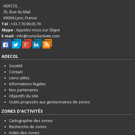
English
ADECOL
35, Rue du Mail
Français
69004
Lyon, France
Tel :
+33.7.70.99.03.79
Connexion
Skype :
Appelez nous sur Skype
E-mail :
info@zonedactivite.com
ADECOL
Société
Contact
Liens utiles
Informations légales
Nos partenaires
Objectifs du site
Outils proposés aux gestionnaires de zones
ZONES D'ACTIVITÉS
Cartographie des zones
Recherche de zones
Index des zones