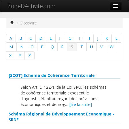
ZoneDActivite.com
Accueil
/
Glossaire
Actualité
A
B
C
D
E
F
G
H
I
J
K
L
Cartographie ZA
M
N
O
P
Q
R
S
T
U
V
W
Recherche avancée
X
Y
Z
Référencer ma zone
Contact
[SCOT] Schéma de Cohérence Territoriale
Mon ZA.com
Selon Art. L. 122-1. de la Loi SRU, les schémas
de cohérence territoriale exposent le
diagnostic établi au regard des prévisions
économiques et démog…
[lire la suite]
Schéma Régional de Développement Economique -
中文
SRDE