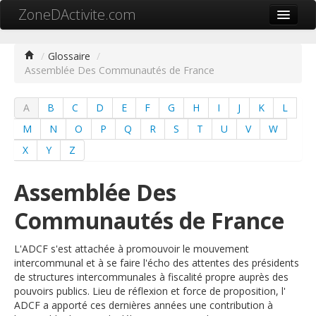
ZoneDActivite.com
Accueil
/
Glossaire
/
Assemblée Des Communautés de France
Actualité
Cartographie ZA
A
B
C
D
E
F
G
H
I
J
K
L
Recherche avancée
M
N
O
P
Q
R
S
T
U
V
W
X
Y
Z
Référencer ma zone
Contact
Assemblée Des
Mon ZA.com
Communautés de France
L'ADCF s'est attachée à promouvoir le mouvement
intercommunal et à se faire l'écho des attentes des présidents
de structures intercommunales à fiscalité propre auprès des
中文
pouvoirs publics. Lieu de réflexion et force de proposition, l'
ADCF a apporté ces dernières années une contribution à