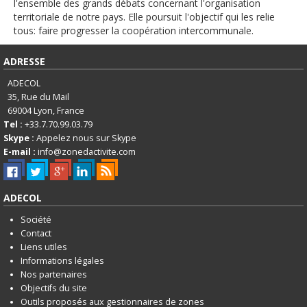
English
l'ensemble des grands débats concernant l'organisation
territoriale de notre pays. Elle poursuit l'objectif qui les relie
Français
tous: faire progresser la coopération intercommunale.
Connexion
ADRESSE
ADECOL
35, Rue du Mail
69004
Lyon, France
Tel :
+33.7.70.99.03.79
Skype :
Appelez nous sur Skype
E-mail :
info@zonedactivite.com
ADECOL
Société
Contact
Liens utiles
Informations légales
Nos partenaires
Objectifs du site
Outils proposés aux gestionnaires de zones