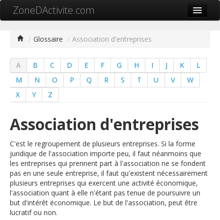
ZoneDActivite.com
Accueil
/
Glossaire
/
Association d'entreprises
Actualité
A
B
C
D
E
F
G
H
I
J
K
L
Cartographie ZA
M
N
O
P
Q
R
S
T
U
V
W
Recherche avancée
X
Y
Z
Référencer ma zone
Association d'entreprises
Contact
C'est le regroupement de plusieurs entreprises. Si la forme
Mon ZA.com
juridique de l'association importe peu, il faut néanmoins que
les entreprises qui prennent part à l'association ne se fondent
pas en une seule entreprise, il faut qu'existent nécessairement
plusieurs entreprises qui exercent une activité économique,
l'association quant à elle n'étant pas tenue de poursuivre un
中文
but d'intérêt économique. Le but de l'association, peut être
lucratif ou non.