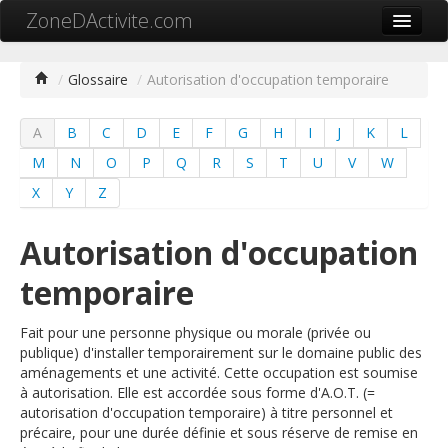
ZoneDActivite.com
Accueil
/
Glossaire
/
Autorisation d'occupation temporaire
Actualité
A
B
C
D
E
F
G
H
I
J
K
L
Cartographie ZA
M
N
O
P
Q
R
S
T
U
V
W
Recherche avancée
X
Y
Z
Référencer ma zone
Autorisation d'occupation
Contact
temporaire
Mon ZA.com
Fait pour une personne physique ou morale (privée ou
publique) d'installer temporairement sur le domaine public des
aménagements et une activité. Cette occupation est soumise
à autorisation. Elle est accordée sous forme d'A.O.T. (=
中文
autorisation d'occupation temporaire) à titre personnel et
précaire, pour une durée définie et sous réserve de remise en