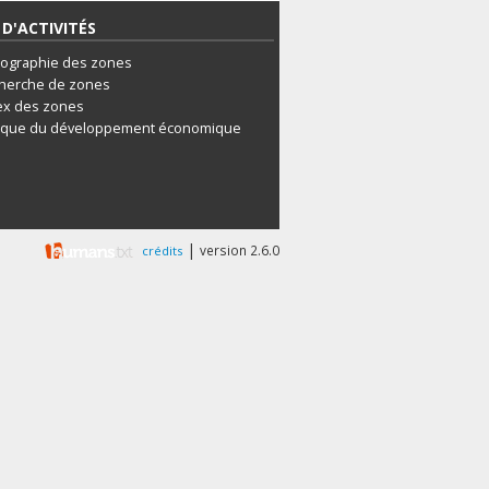
D'ACTIVITÉS
tographie des zones
herche de zones
ex des zones
ique du développement économique
|
version 2.6.0
crédits