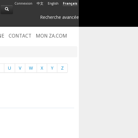
Connexion
中文
English
Français
Recherche avancée
NE
CONTACT
MON ZA.COM
T
U
V
W
X
Y
Z