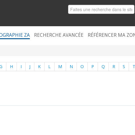
OGRAPHIE ZA
RECHERCHE AVANCÉE
RÉFÉRENCER MA ZO
G
H
I
J
K
L
M
N
O
P
Q
R
S