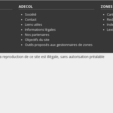
ADECOL
ZONES 
Société
Car
Contact
Rec
Liens utiles
Ind
Informations légales
Lex
Nos partenaires
Objectifs du site
Outils proposés aux gestionnaires de zones
a reproduction de ce site est illégale, sans autorisation préalable