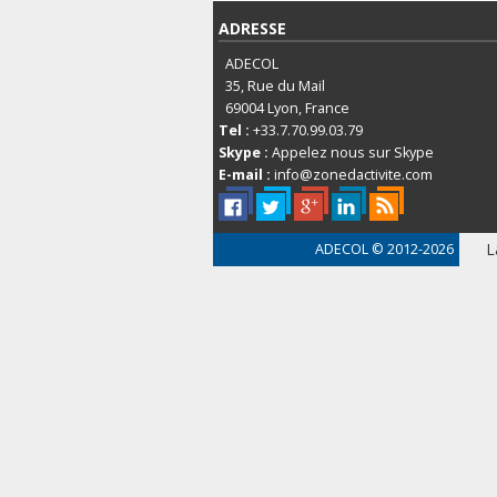
ADRESSE
ADECOL
35, Rue du Mail
69004
Lyon, France
Tel :
+33.7.70.99.03.79
Skype :
Appelez nous sur Skype
E-mail :
info@zonedactivite.com
L
ADECOL
© 2012-2026