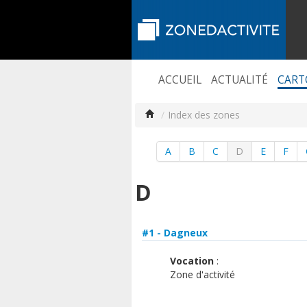
ACCUEIL
ACTUALITÉ
CART
/
Index des zones
A
B
C
D
E
F
D
#1 - Dagneux
Vocation
:
Zone d'activité