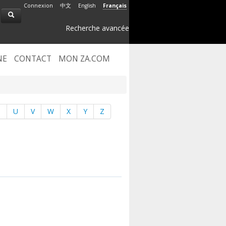
Connexion
中文
English
Français
Recherche avancée
NE
CONTACT
MON ZA.COM
T
U
V
W
X
Y
Z