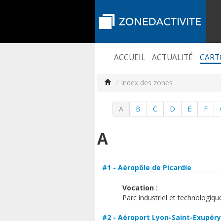
ACCUEIL
ACTUALITÉ
CART
/
Index des zones
A
B
C
D
E
F
A
#1 - Aéropôle de Picardie
Vocation
:
Parc industriel et technologiqu
#2 - Aéroport Lyon-Saint-Exupéry