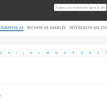
OGRAPHIE ZA
RECHERCHE AVANCÉE
RÉFÉRENCER MA ZO
G
H
I
J
K
L
M
N
O
P
Q
R
S
e