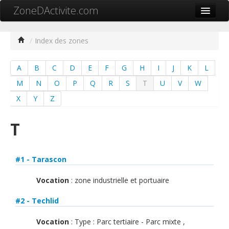
ZoneDActivite.com
Accueil
/
Index des zones
Actualité
A
B
C
D
E
F
G
H
I
J
K
L
Cartographie ZA
M
N
O
P
Q
R
S
T
U
V
W
Recherche avancée
X
Y
Z
Référencer ma zone
T
Contact
Mon ZA.com
#1 - Tarascon
Vocation
: zone industrielle et portuaire
#2 - Techlid
中文
Vocation
: Type : Parc tertiaire - Parc mixte ,