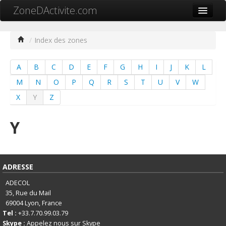
ZoneDActivite.com
Accueil
/
Index des zones
Actualité
A
B
C
D
E
F
G
H
I
J
K
L
Cartographie ZA
M
N
O
P
Q
R
S
T
U
V
W
Recherche avancée
X
Y
Z
Référencer ma zone
Y
Contact
Mon ZA.com
ADRESSE
ADECOL
35, Rue du Mail
69004
Lyon, France
中文
Tel :
+33.7.70.99.03.79
Skype :
Appelez nous sur Skype