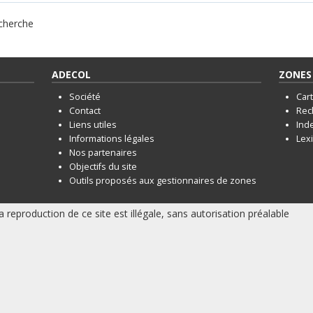
echerche
ADECOL
ZONES 
Société
Car
Contact
Rec
Liens utiles
Ind
Informations légales
Lex
Nos partenaires
Objectifs du site
Outils proposés aux gestionnaires de zones
a reproduction de ce site est illégale, sans autorisation préalable