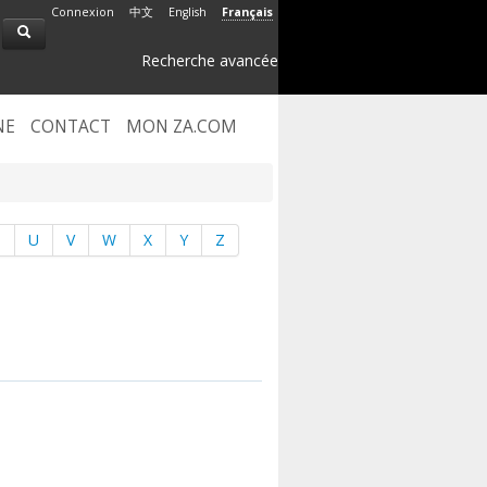
Connexion
中文
English
Français
Recherche avancée
NE
CONTACT
MON ZA.COM
T
U
V
W
X
Y
Z