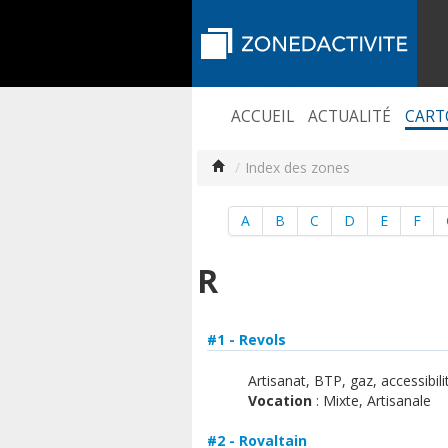
ACCUEIL
ACTUALITÉ
CART
/
Index des zones
A
B
C
D
E
F
R
#1 - Revols
Artisanat, BTP, gaz, accessibili
Vocation
: Mixte, Artisanale
#2 - Rovaltain