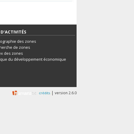
D'ACTIVITÉS
tographie des zones
herche de zones
ex des zones
ique du développement économique
|
version 2.6.0
crédits