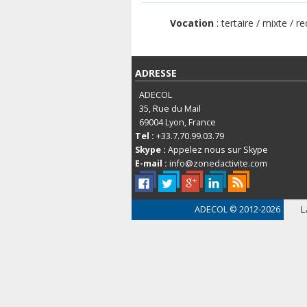
Vocation
: tertaire / mixte / r
ADRESSE
ADECOL
35, Rue du Mail
69004
Lyon, France
Tel :
+33.7.70.99.03.79
Skype :
Appelez nous sur Skype
E-mail :
info@zonedactivite.com
L
ADECOL
© 2012-2026