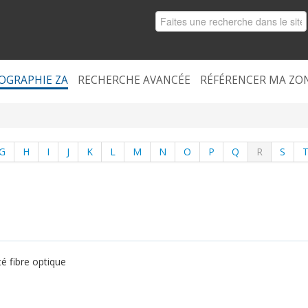
OGRAPHIE ZA
RECHERCHE AVANCÉE
RÉFÉRENCER MA ZO
G
H
I
J
K
L
M
N
O
P
Q
R
S
té fibre optique